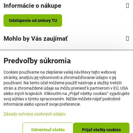
Informácie o nákupe
Odstúpenie od zmluvy TU
Mohlo by Vás zaujímať
Predvoľby súkromia
Vyrobené v Nemecku
Cookies používame na zlepšenie vašej návštevy tejto webovej
stránky, analýzu jej výkonnosti a zhromažďovanie údajov o jej
používaní. Na tento účel môžeme použiť nástroje a služby tretích
strán a zhromaždené údaje sa môžu preniesť k partnerom v EÚ, USA
alebo iných krajinách. Kliknutím na „Prijať všetky cookies“ vyjadrujete
Originálne produkty OSMO
svoj súhlas s týmto spracovaním. Nižšie môžete nájsť podrobné
informácie alebo upraviť svoje preferencie.
Zásady ochrany osobných údajov
©
2026
Copyright
Predvoľby súkromia
Zásady ochrany osobných údajov
Odmietnuť všetko
Prijať všetky cookies