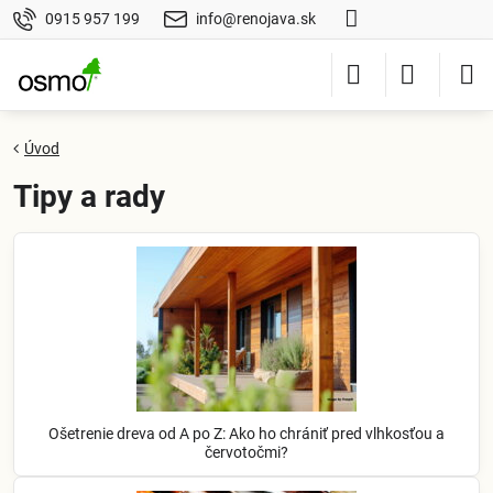
0915 957 199
info@renojava.sk
Úvod
Tipy a rady
Ošetrenie dreva od A po Z: Ako ho chrániť pred vlhkosťou a
červotočmi?