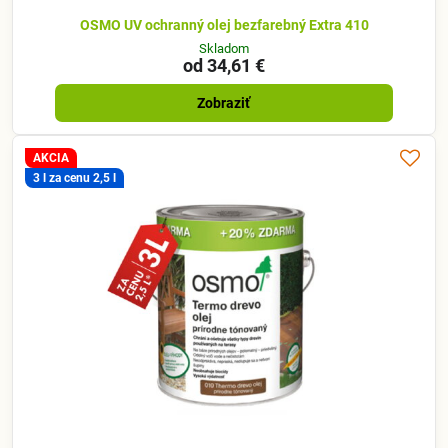
OSMO UV ochranný olej bezfarebný Extra 410
Skladom
od 34,61 €
Zobraziť
AKCIA
3 l za cenu 2,5 l