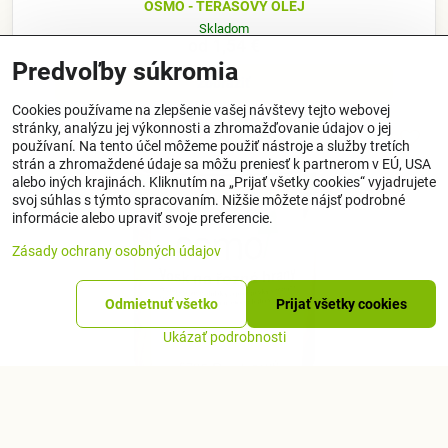
OSMO - TERASOVÝ OLEJ
Skladom
od 1,54 €
Predvoľby súkromia
Zobraziť
Cookies používame na zlepšenie vašej návštevy tejto webovej
stránky, analýzu jej výkonnosti a zhromažďovanie údajov o jej
používaní. Na tento účel môžeme použiť nástroje a služby tretích
strán a zhromaždené údaje sa môžu preniesť k partnerom v EÚ, USA
alebo iných krajinách. Kliknutím na „Prijať všetky cookies“ vyjadrujete
svoj súhlas s týmto spracovaním. Nižšie môžete nájsť podrobné
informácie alebo upraviť svoje preferencie.
Zásady ochrany osobných údajov
Odmietnuť všetko
Prijať všetky cookies
Ukázať podrobnosti
OSMO - VOSK NA REZNÉ PLOCHY (hrany)