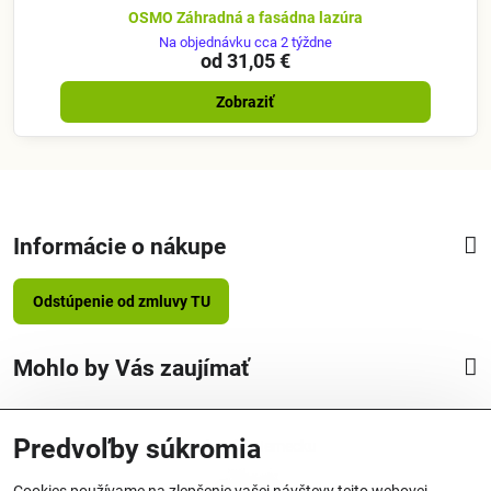
OSMO Záhradná a fasádna lazúra
Na objednávku cca 2 týždne
od 31,05 €
Zobraziť
Informácie o nákupe
Odstúpenie od zmluvy TU
Mohlo by Vás zaujímať
Predvoľby súkromia
Vyrobené v Nemecku