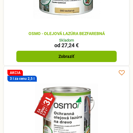
OSMO - OLEJOVÁ LAZÚRA BEZFAREBNÁ
Skladom
od 27,24 €
Zobraziť
AKCIA
3 l za cenu 2,5 l