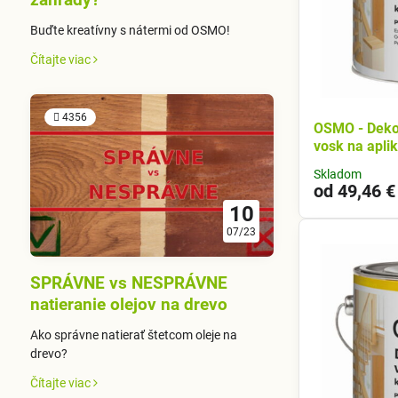
Buďte kreatívny s nátermi od OSMO!
Čítajte viac
4356
OSMO - Dekor
vosk na apli
Skladom
od 49,46 €
10
07/23
SPRÁVNE vs NESPRÁVNE
natieranie olejov na drevo
Ako správne natierať štetcom oleje na
drevo?
Čítajte viac