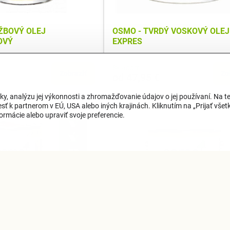
ŽBOVÝ OLEJ
OSMO - TVRDÝ VOSKOVÝ OLEJ
OVÝ
EXPRES
Skladom
Zobraziť
Zo
od 47,95 €
ky, analýzu jej výkonnosti a zhromažďovanie údajov o jej používaní. Na 
ť k partnerom v EÚ, USA alebo iných krajinách. Kliknutím na „Prijať všetk
OSLEDNÉ KUSY
rmácie alebo upraviť svoje preferencie.
33%