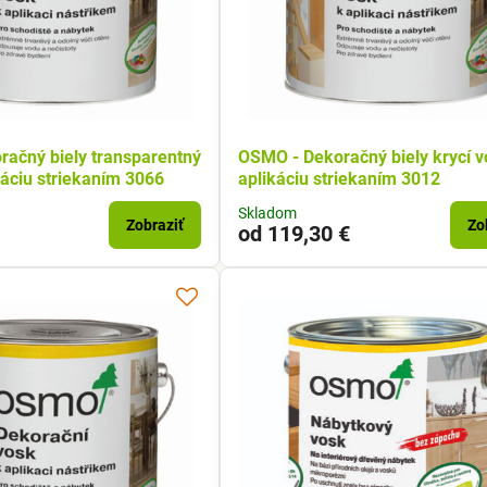
ačný biely transparentný
OSMO - Dekoračný biely krycí v
káciu striekaním 3066
aplikáciu striekaním 3012
Skladom
Zobraziť
Zo
od 119,30 €