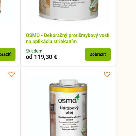
OSMO - Dekoračný protišmykový vosk
na aplikáciu striekaním
Skladom
braziť
Zobraziť
od 119,30 €