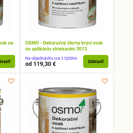
osk na
OSMO - Dekoračný čierny krycí vosk
na aplikáciu striekaním 3013
Na objednávku cca 2 týždne
braziť
Zobraziť
od 119,30 €