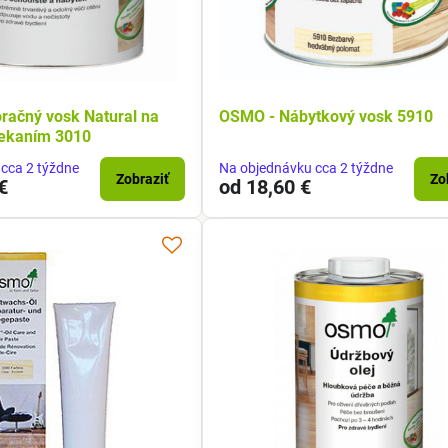
račný vosk Natural na
OSMO - Nábytkový vosk 5910
riekaním 3010
cca 2 týždne
Na objednávku cca 2 týždne
Zobraziť
Zo
€
od 18,60 €