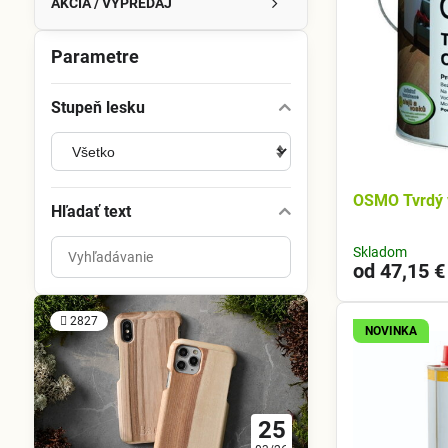
AKCIA / VÝPREDAJ
Parametre
Stupeň lesku
OSMO Tvrdý v
Hľadať text
Prehľadať
Skladom
od 47,15 €
výsledky
filtra
fulltextom
2827
NOVINKA
25