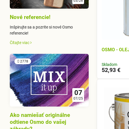
03/26
Nové referencie!
Inšpirujte sa a pozrite si nové Osmo
referencie!
Čítajte viac
OSMO - OLE
2778
Skladom
52,93 €
07
07/25
Ako namiešať originálne
odtiene Osmo do vašej
záhrady?