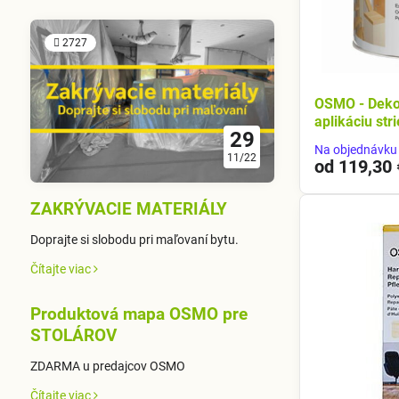
2727
OSMO - Deko
aplikáciu st
29
Na objednávku 
11/22
od 119,30 
ZAKRÝVACIE MATERIÁLY
Doprajte si slobodu pri maľovaní bytu.
Čítajte viac
Produktová mapa OSMO pre
STOLÁROV
ZDARMA u predajcov OSMO
Čítajte viac