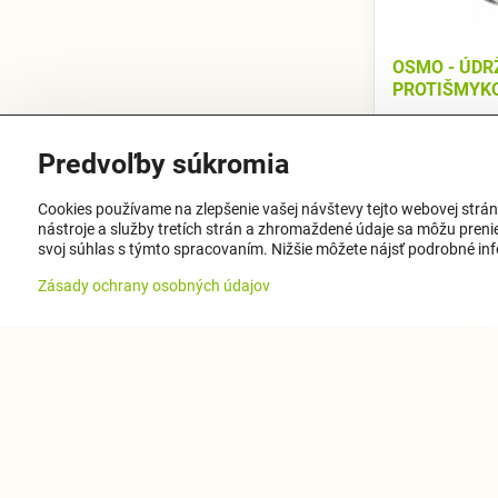
OSMO - ÚDR
PROTIŠMYK
Skladom
Predvoľby súkromia
od 49,95 €
Cookies používame na zlepšenie vašej návštevy tejto webovej strán
nástroje a služby tretích strán a zhromaždené údaje sa môžu prenies
VÝPREDAJ - P
svoj súhlas s týmto spracovaním. Nižšie môžete nájsť podrobné info
Zásady ochrany osobných údajov