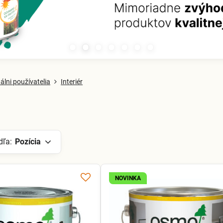
álni používatelia
Interiér
dľa:
Pozícia
NOVINKA