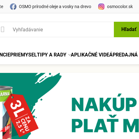
te
OSMO prírodné oleje a vosky na drevo
osmocolor.sk
Hľadať
NCIE
PRIEMYSEL
TIPY A RADY
APLIKAČNÉ VIDEÁ
PREDAJNÁ 