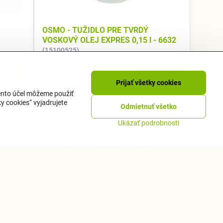
OSMO - TUŽIDLO PRE TVRDÝ
VOSKOVÝ OLEJ EXPRES 0,15 l - 6632
(15100525)
Skladom
braziť
Do košíka
22,56 €
Prijať všetky cookies
tento účel môžeme použiť
y cookies“ vyjadrujete
Odmietnuť všetko
Ukázať podrobnosti