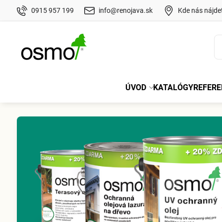
0915 957 199
info@renojava.sk
Kde nás nájde
ÚVOD
KATALÓGY
REFERE