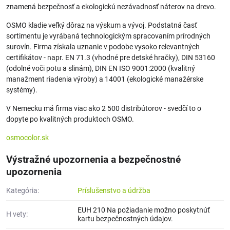
znamená bezpečnosť a ekologickú nezávadnosť náterov na drevo.
OSMO kladie veľký dôraz na výskum a vývoj. Podstatná časť
sortimentu je vyrábaná technologickým spracovaním prírodných
surovín. Firma získala uznanie v podobe vysoko relevantných
certifikátov - napr. EN 71.3 (vhodné pre detské hračky), DIN 53160
(odolné voči potu a slinám), DIN EN ISO 9001:2000 (kvalitný
manažment riadenia výroby) a 14001 (ekologické manažérske
systémy).
V Nemecku má firma viac ako 2 500 distribútorov - svedčí to o
dopyte po kvalitných produktoch OSMO.
osmocolor.sk
Výstražné upozornenia a bezpečnostné
upozornenia
Kategória:
Príslušenstvo a údržba
EUH 210 Na požiadanie možno poskytnúť
H vety:
kartu bezpečnostných údajov.