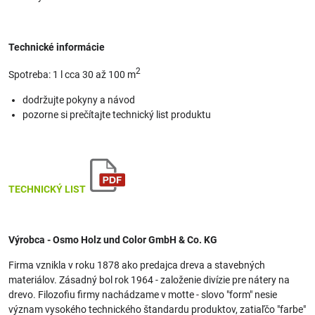
Technické informácie
2
Spotreba: 1 l cca 30 až 100 m
dodržujte pokyny a návod
pozorne si prečítajte technický list produktu
TECHNICKÝ LIST
Výrobca - Osmo Holz und Color GmbH & Co. KG
Firma vznikla v roku 1878 ako predajca dreva a stavebných
materiálov. Zásadný bol rok 1964 - založenie divízie pre nátery na
drevo. Filozofiu firmy nachádzame v motte - slovo "form" nesie
význam vysokého technického štandardu produktov, zatiaľčo "farbe"