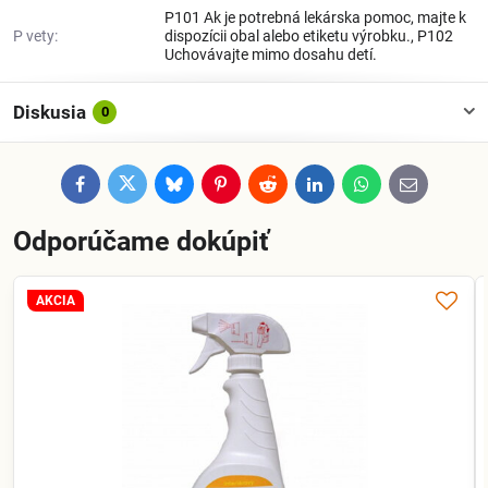
P101 Ak je potrebná lekárska pomoc, majte k
P vety:
dispozícii obal alebo etiketu výrobku., P102
Uchovávajte mimo dosahu detí.
Diskusia
0
Facebook
Twitter
Bluesky
Pinterest
Reddit
LinkedIn
WhatsApp
E-
mail
Odporúčame dokúpiť
AKCIA