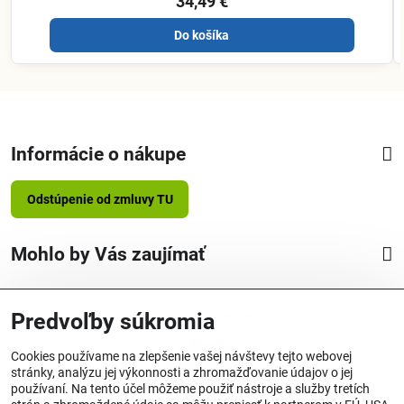
34,49 €
Do košíka
Informácie o nákupe
Odstúpenie od zmluvy TU
Mohlo by Vás zaujímať
Predvoľby súkromia
Vyrobené v Nemecku
Cookies používame na zlepšenie vašej návštevy tejto webovej
stránky, analýzu jej výkonnosti a zhromažďovanie údajov o jej
používaní. Na tento účel môžeme použiť nástroje a služby tretích