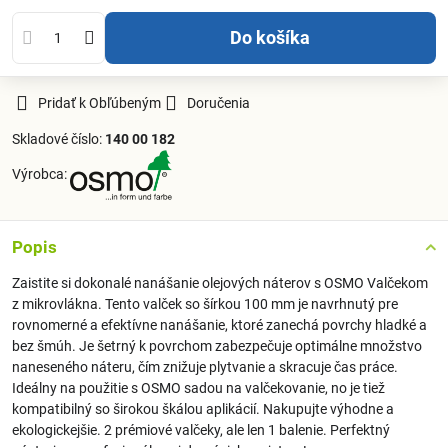
Do košíka
Pridať k Obľúbeným
Doručenia
Skladové číslo:
140 00 182
Výrobca:
Popis
Zaistite si dokonalé nanášanie olejových náterov s OSMO Valčekom
z mikrovlákna. Tento valček so šírkou 100 mm je navrhnutý pre
rovnomerné a efektívne nanášanie, ktoré zanechá povrchy hladké a
bez šmúh. Je šetrný k povrchom zabezpečuje optimálne množstvo
naneseného náteru, čím znižuje plytvanie a skracuje čas práce.
Ideálny na použitie s OSMO sadou na valčekovanie, no je tiež
kompatibilný so širokou škálou aplikácií. Nakupujte výhodne a
ekologickejšie. 2 prémiové valčeky, ale len 1 balenie. Perfektný