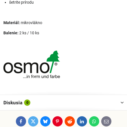
šetrite prírodu
Materiál:
mikrovlákno
Balenie:
2 ks / 10 ks
Diskusia
0
Facebook
Twitter
Bluesky
Pinterest
Reddit
LinkedIn
WhatsApp
E-
mail