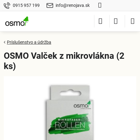
0915 957 199
info@renojava.sk
Príslušenstvo a údržba
OSMO Valček z mikrovlákna (2
ks)