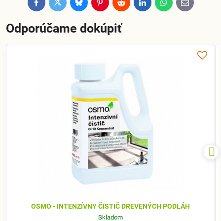
Facebook
Twitter
Bluesky
Pinterest
Reddit
LinkedIn
WhatsApp
E-
mail
Odporúčame dokúpiť
OSMO - INTENZÍVNY ČISTIČ DREVENÝCH PODLÁH
Skladom