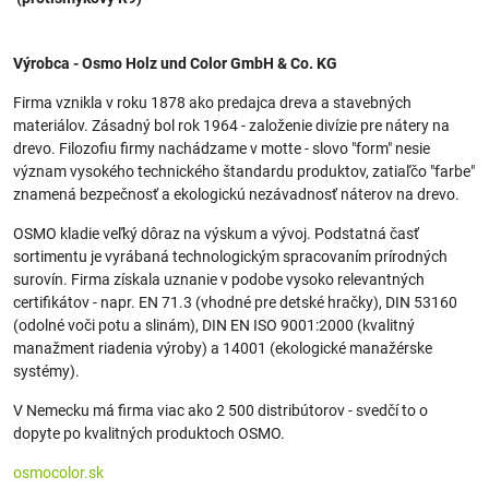
Výrobca - Osmo Holz und Color GmbH & Co. KG
Firma vznikla v roku 1878 ako predajca dreva a stavebných
materiálov. Zásadný bol rok 1964 - založenie divízie pre nátery na
drevo. Filozofiu firmy nachádzame v motte - slovo "form" nesie
význam vysokého technického štandardu produktov, zatiaľčo "farbe"
znamená bezpečnosť a ekologickú nezávadnosť náterov na drevo.
OSMO kladie veľký dôraz na výskum a vývoj. Podstatná časť
sortimentu je vyrábaná technologickým spracovaním prírodných
surovín. Firma získala uznanie v podobe vysoko relevantných
certifikátov - napr. EN 71.3 (vhodné pre detské hračky), DIN 53160
(odolné voči potu a slinám), DIN EN ISO 9001:2000 (kvalitný
manažment riadenia výroby) a 14001 (ekologické manažérske
systémy).
V Nemecku má firma viac ako 2 500 distribútorov - svedčí to o
dopyte po kvalitných produktoch OSMO.
osmocolor.sk