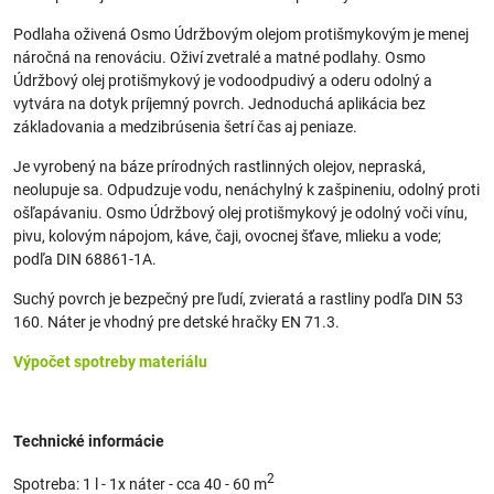
Podlaha oživená Osmo Údržbovým olejom protišmykovým je menej
náročná na renováciu. Oživí zvetralé a matné podlahy. Osmo
Údržbový olej protišmykový je vodoodpudivý a oderu odolný a
vytvára na dotyk príjemný povrch. Jednoduchá aplikácia bez
základovania a medzibrúsenia šetrí čas aj peniaze.
Je vyrobený na báze prírodných rastlinných olejov, nepraská,
neolupuje sa. Odpudzuje vodu, nenáchylný k zašpineniu, odolný proti
ošľapávaniu. Osmo Údržbový olej protišmykový je odolný voči vínu,
pivu, kolovým nápojom, káve, čaji, ovocnej šťave, mlieku a vode;
podľa DIN 68861-1A.
Suchý povrch je bezpečný pre ľudí, zvieratá a rastliny podľa DIN 53
160. Náter je vhodný pre detské hračky EN 71.3.
Výpočet spotreby materiálu
Technické informácie
2
Spotreba: 1 l - 1x náter - cca 40 - 60 m