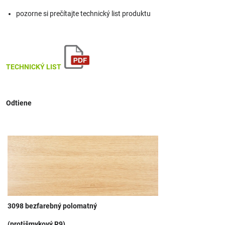
pozorne si prečítajte technický list produktu
TECHNICKÝ LIST
Odtiene
3098 bezfarebný polomatný
(protišmykový R9)