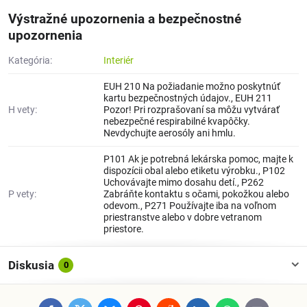
Výstražné upozornenia a bezpečnostné
upozornenia
Kategória:
Interiér
EUH 210 Na požiadanie možno poskytnúť
kartu bezpečnostných údajov., EUH 211
H vety:
Pozor! Pri rozprašovaní sa môžu vytvárať
nebezpečné respirabilné kvapôčky.
Nevdychujte aerosóly ani hmlu.
P101 Ak je potrebná lekárska pomoc, majte k
dispozícii obal alebo etiketu výrobku., P102
Uchovávajte mimo dosahu detí., P262
P vety:
Zabráňte kontaktu s očami, pokožkou alebo
odevom., P271 Používajte iba na voľnom
priestranstve alebo v dobre vetranom
priestore.
Diskusia
0