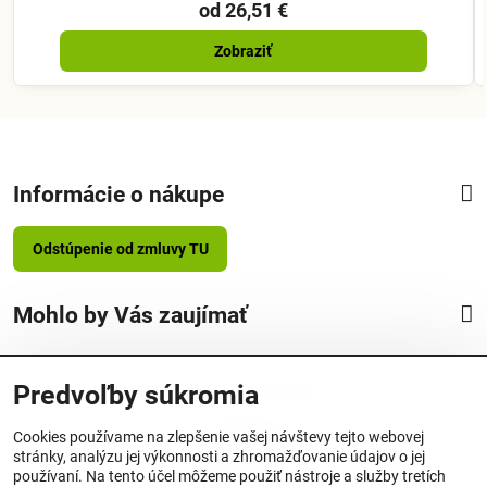
od 26,51 €
Zobraziť
Informácie o nákupe
Odstúpenie od zmluvy TU
Mohlo by Vás zaujímať
Predvoľby súkromia
Vyrobené v Nemecku
Cookies používame na zlepšenie vašej návštevy tejto webovej
stránky, analýzu jej výkonnosti a zhromažďovanie údajov o jej
používaní. Na tento účel môžeme použiť nástroje a služby tretích