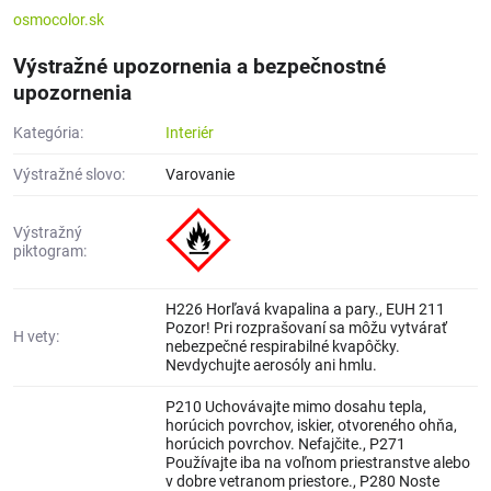
osmocolor.sk
Výstražné upozornenia a bezpečnostné
upozornenia
Kategória:
Interiér
Výstražné slovo:
Varovanie
Výstražný
piktogram:
H226 Horľavá kvapalina a pary., EUH 211
Pozor! Pri rozprašovaní sa môžu vytvárať
H vety:
nebezpečné respirabilné kvapôčky.
Nevdychujte aerosóly ani hmlu.
P210 Uchovávajte mimo dosahu tepla,
horúcich povrchov, iskier, otvoreného ohňa,
horúcich povrchov. Nefajčite., P271
Používajte iba na voľnom priestranstve alebo
v dobre vetranom priestore., P280 Noste