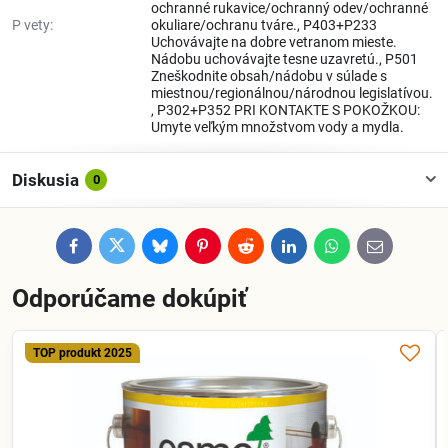
ochranné rukavice/ochranný odev/ochranné
P vety:
okuliare/ochranu tváre., P403+P233
Uchovávajte na dobre vetranom mieste.
Nádobu uchovávajte tesne uzavretú., P501
Zneškodnite obsah/nádobu v súlade s
miestnou/regionálnou/národnou legislatívou.
, P302+P352 PRI KONTAKTE S POKOŽKOU:
Umyte veľkým množstvom vody a mydla.
Diskusia
0
Facebook
Twitter
Bluesky
Pinterest
Reddit
LinkedIn
WhatsApp
E-
mail
Odporúčame dokúpiť
TOP produkt 2025