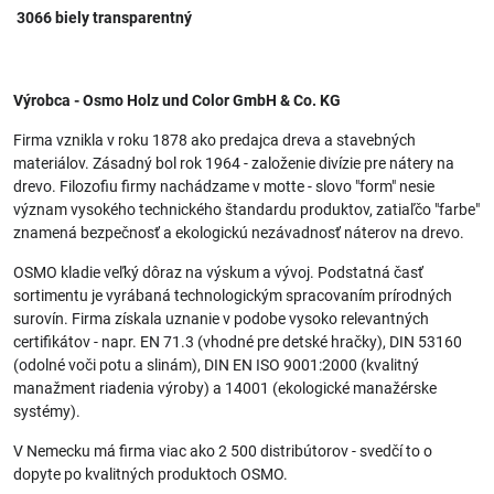
3066 biely transparentný
Výrobca - Osmo Holz und Color GmbH & Co. KG
Firma vznikla v roku 1878 ako predajca dreva a stavebných
materiálov. Zásadný bol rok 1964 - založenie divízie pre nátery na
drevo. Filozofiu firmy nachádzame v motte - slovo "form" nesie
význam vysokého technického štandardu produktov, zatiaľčo "farbe"
znamená bezpečnosť a ekologickú nezávadnosť náterov na drevo.
OSMO kladie veľký dôraz na výskum a vývoj. Podstatná časť
sortimentu je vyrábaná technologickým spracovaním prírodných
surovín. Firma získala uznanie v podobe vysoko relevantných
certifikátov - napr. EN 71.3 (vhodné pre detské hračky), DIN 53160
(odolné voči potu a slinám), DIN EN ISO 9001:2000 (kvalitný
manažment riadenia výroby) a 14001 (ekologické manažérske
systémy).
V Nemecku má firma viac ako 2 500 distribútorov - svedčí to o
dopyte po kvalitných produktoch OSMO.