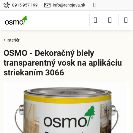
0915 957 199
info@renojava.sk
Interiér
OSMO - Dekoračný biely
transparentný vosk na aplikáciu
striekaním 3066