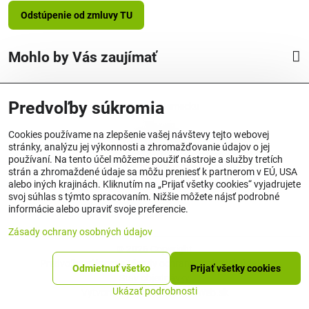
Odstúpenie od zmluvy TU
Mohlo by Vás zaujímať
Predvoľby súkromia
Vyrobené v Nemecku
Cookies používame na zlepšenie vašej návštevy tejto webovej
stránky, analýzu jej výkonnosti a zhromažďovanie údajov o jej
používaní. Na tento účel môžeme použiť nástroje a služby tretích
strán a zhromaždené údaje sa môžu preniesť k partnerom v EÚ, USA
alebo iných krajinách. Kliknutím na „Prijať všetky cookies“ vyjadrujete
svoj súhlas s týmto spracovaním. Nižšie môžete nájsť podrobné
Originálne produkty OSMO
informácie alebo upraviť svoje preferencie.
Zásady ochrany osobných údajov
©
2026
Copyright
Predvoľby súkromia
Zásady ochrany osobných údajov
Odmietnuť všetko
Prijať všetky cookies
Stav objednávky
Ukázať podrobnosti
Vytvorené pomocou:
BiznisWeb.sk