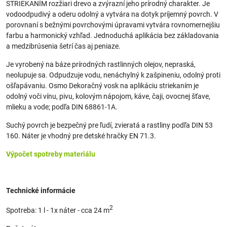
STRIEKANÍM rozžiari drevo a zvýrazní jeho prírodný charakter. Je
vodoodpudivý a oderu odolný a vytvára na dotyk príjemný povrch. V
porovnaní s bežnými povrchovými úpravami vytvára rovnomernejšiu
farbu a harmonický vzhľad. Jednoduchá aplikácia bez základovania
a medzibrúsenia šetrí čas aj peniaze.
Je vyrobený na báze prírodných rastlinných olejov, nepraská,
neolupuje sa. Odpudzuje vodu, nenáchylný k zašpineniu, odolný proti
ošľapávaniu. Osmo Dekoračný vosk na aplikáciu striekaním je
odolný voči vínu, pivu, kolovým nápojom, káve, čaji, ovocnej šťave,
mlieku a vode; podľa DIN 68861-1A.
Suchý povrch je bezpečný pre ľudí, zvieratá a rastliny podľa DIN 53
160. Náter je vhodný pre detské hračky EN 71.3.
Výpočet spotreby materiálu
Technické informácie
2
Spotreba: 1 l - 1x náter - cca 24 m