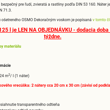
 bezpečný pre ľudí, zvieratá a rastliny podľa DIN 53 160. Náter 
N 71.3.
u
ošetreného OSMO Dekoračným voskom je popísaná
v tomto č
,125 l je LEN NA OBJEDNÁVKU - dodacia doba c
týždne.
by materiálu
rmácie
2
 24 m
/ l (1 náter)
kového vrecúška: 2 nátery cca 20 cm x 30 cm (závisí od podkl
osiahnutie transparentného odtieňa