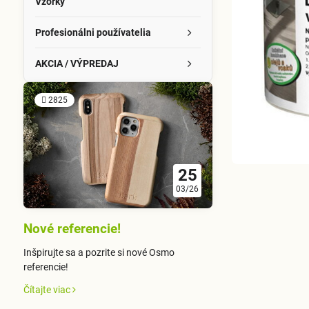
Vzorky
Profesionálni používatelia
AKCIA / VÝPREDAJ
2825
25
03/26
Nové referencie!
Inšpirujte sa a pozrite si nové Osmo
referencie!
Čítajte viac