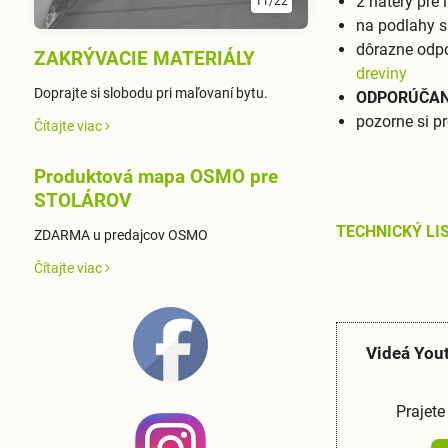
2 nátery pre 
11/22
na podlahy s
dôrazne odp
ZAKRÝVACIE MATERIÁLY
dreviny
Doprajte si slobodu pri maľovaní bytu.
ODPORÚČAN
pozorne si pr
Čítajte viac
Produktová mapa OSMO pre
STOLÁROV
TECHNICKÝ LI
ZDARMA u predajcov OSMO
Čítajte viac
Videá You
Prajete