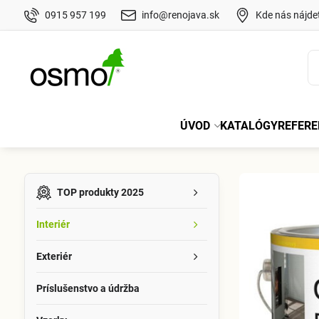
0915 957 199
info@renojava.sk
Kde nás nájde
ÚVOD
KATALÓGY
REFERE
TOP produkty 2025
Interiér
Exteriér
Príslušenstvo a údržba