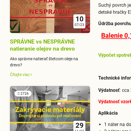
Suchý povrch je
detské hračky E
10
Údržba povrch
07/23
Balenie 0
SPRÁVNE vs NESPRÁVNE
natieranie olejov na drevo
Výpočet spotre
Ako správne natierať štetcom oleje na
drevo?
Čítajte viac
Technické info
Výdatnosť
: cca
2726
Výdatnosť vzor
Aplikácia
29
1 náter na d