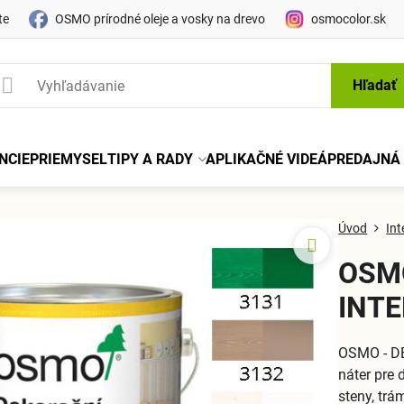
te
OSMO prírodné oleje a vosky na drevo
osmocolor.sk
Hľadať
NCIE
PRIEMYSEL
TIPY A RADY
APLIKAČNÉ VIDEÁ
PREDAJNÁ 
Úvod
Int
OSM
INT
OSMO - D
náter pre 
steny, trám