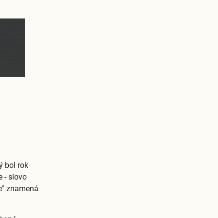
 bol rok
 - slovo
be" znamená