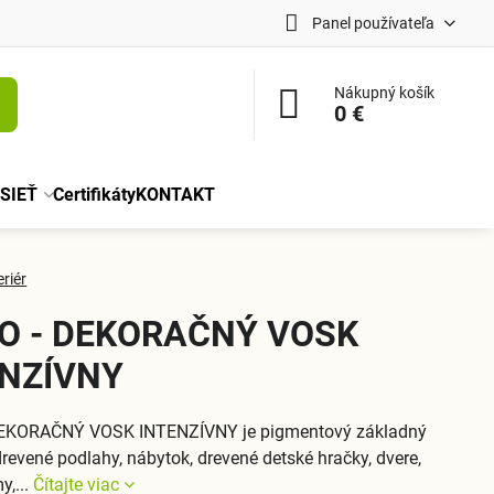
Panel používateľa
Nákupný košík
0 €
SIEŤ
Certifikáty
KONTAKT
eriér
O - DEKORAČNÝ VOSK
ENZÍVNY
EKORAČNÝ VOSK INTENZÍVNY je pigmentový základný
drevené podlahy, nábytok, drevené detské hračky, dvere,
y,...
Čítajte viac