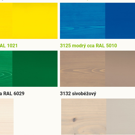
RAL 1021
3125 modrý cca RAL 5010
ca RAL 6029
3132 sivobéžový