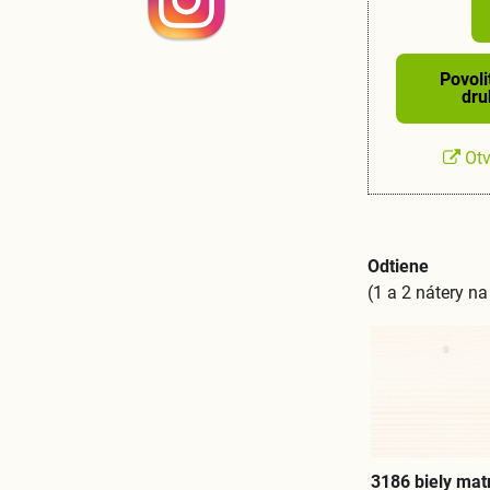
Povoli
dru
Otv
Odtiene
(1 a 2 nátery n
3186 biely mat