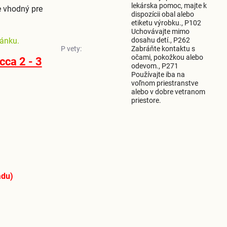
lekárska pomoc, majte k
je vhodný pre
dispozícii obal alebo
etiketu výrobku., P102
Uchovávajte mimo
lánku.
dosahu detí., P262
P vety:
Zabráňte kontaktu s
očami, pokožkou alebo
ca 2 - 3
odevom., P271
Používajte iba na
voľnom priestranstve
alebo v dobre vetranom
priestore.
adu)