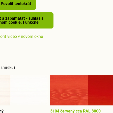
Povoliť tentokrát
ť a zapamätať - súhlas s
hom cookie: Funkčné
oriť video v novom okne
a smreku)
ný
3104 červený cca RAL 3000