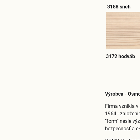
3188 sneh
3172 hodváb
Výrobca - Osmo
Firma vznikla v
1964 - založenie
"form" nesie vý
bezpečnosť a e