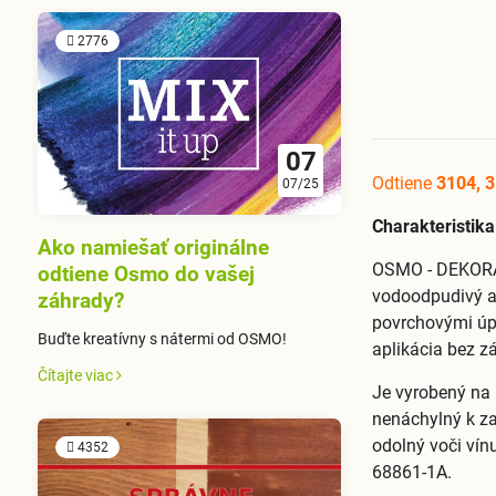
2776
07
Odtiene
3104, 3
07/25
Charakteristik
Ako namiešať originálne
OSMO - DEKORAČ
odtiene Osmo do vašej
vodoodpudivý a 
záhrady?
povrchovými úp
Buďte kreatívny s nátermi od OSMO!
aplikácia bez z
Čítajte viac
Je vyrobený na 
nenáchylný k za
odolný voči vín
4352
68861-1A.