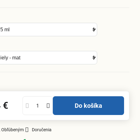
 €
Do košíka
 k Obľúbeným
Doručenia