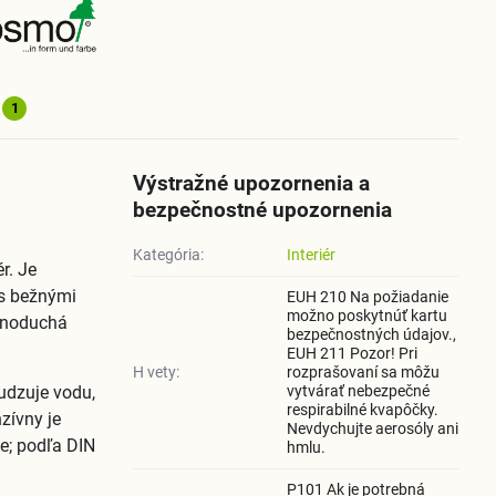
1
Výstražné upozornenia a
bezpečnostné upozornenia
Kategória:
Interiér
r. Je
 s bežnými
EUH 210 Na požiadanie
možno poskytnúť kartu
dnoduchá
bezpečnostných údajov.,
EUH 211 Pozor! Pri
H vety:
rozprašovaní sa môžu
udzuje vodu,
vytvárať nebezpečné
respirabilné kvapôčky.
zívny je
Nevdychujte aerosóly ani
de; podľa DIN
hmlu.
P101 Ak je potrebná