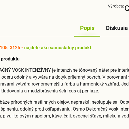
Výrobca:
Popis
Diskusia
105, 3125 -
nájdete ako samostatný produkt.
a produktu
NÝ VOSK INTENZÍVNY je intenzívne tónovaný náter pre interié
oderu odolný a vytvára na dotyk príjemný povrch. V porovnaní
ravami vytvára rovnomernejšiu farbu a harmonický vzhľad. Je
ákladovania a medzibrúsenia šetrí čas aj peniaze.
báze prírodných rastlinných olejov, nepraská, neolupuje sa. Odp
špineniu, odolný proti ošľapávaniu. Osmo Dekoračný vosk Inten
u, pivu, kolovým nápojom, káve, čaji, ovocnej šťave, mlieku a vo