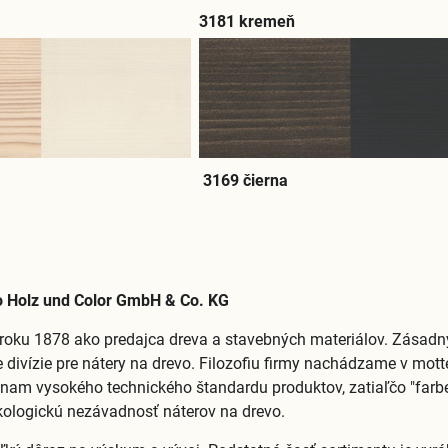
3181 kremeň
3169 čierna
 Holz und Color GmbH & Co. KG
 roku 1878 ako predajca dreva a stavebných materiálov. Zásadný
 divízie pre nátery na drevo. Filozofiu firmy nachádzame v motte
znam vysokého technického štandardu produktov, zatiaľčo "far
kologickú nezávadnosť náterov na drevo.