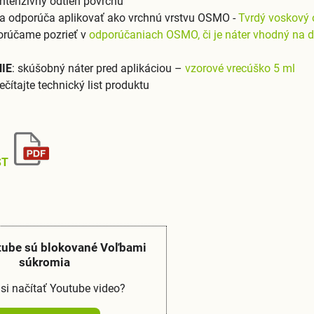
intenzívny odtieň povrchu
a odporúča aplikovať ako vrchnú vrstvu OSMO -
Tvrdý voskový o
orúčame pozrieť v
odporúčaniach OSMO, či je náter vhodný na d
IE
: skúšobný náter pred aplikáciou –
vzorové vrecúško 5 ml
ečítajte technický list produktu
ST
tube sú blokované Voľbami
súkromia
 si načítať Youtube video?