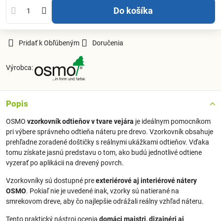
Do košíka
Pridať k Obľúbeným
Doručenia
Výrobca:
Popis
OSMO
vzorkovník odtieňov v tvare vejára
je ideálnym pomocníkom
pri výbere správneho odtieňa náteru pre drevo. Vzorkovník obsahuje
prehľadne zoradené doštičky s reálnymi ukážkami odtieňov. Vďaka
tomu získate jasnú predstavu o tom, ako budú jednotlivé odtiene
vyzerať po aplikácii na drevený povrch.
Vzorkovníky sú dostupné pre
exteriérové aj interiérové nátery
OSMO
. Pokiaľ nie je uvedené inak, vzorky sú natierané na
smrekovom dreve, aby čo najlepšie odrážali reálny vzhľad náteru.
Tento praktický nástroj ocenia
domáci majstri, dizajnéri aj