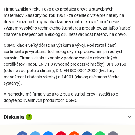
Firma vznikla v roku 1878 ako predajca dreva a stavebných
materiálov. Zásadný bol rok 1964 - založenie divízie pre nátery na
drevo. Filozofiu firmy nachádzame v motte - slovo "form" nesie
význam vysokého technického štandardu produktov, zatiaľčo "farbe"
znamená bezpečnosť a ekologickú nezávadnosť náterov na drevo.
OSMO kladie veľký dôraz na výskum a vývoj. Podstatná časť
sortimentu je vyrábaná technologickým spracovaním prírodných
surovín. Firma získala uznanie v podobe vysoko relevantných
certifikátov - napr. EN 71.3 (vhodné pre detské hračky), DIN 53160
(odolné voči potu a slinám), DIN EN ISO 9001:2000 (kvalitný
manažment riadenia výroby) a 14001 (ekologické manažérske
systémy).
V Nemecku má firma viac ako 2 500 distribútorov - svedčí to o
dopyte po kvalitných produktoch OSMO.
Diskusia
2