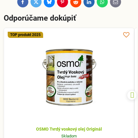
Facebook
Twitter
Bluesky
Pinterest
Reddit
LinkedIn
WhatsApp
E-
mail
Odporúčame dokúpiť
TOP produkt 2025
OSMO Tvrdý voskový olej Originál
Skladom