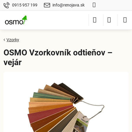
0915 957 199
info@renojava.sk
Vzorky
OSMO Vzorkovník odtieňov –
vejár