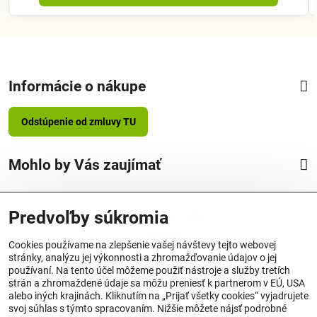
Informácie o nákupe
Odstúpenie od zmluvy TU
Mohlo by Vás zaujímať
Predvoľby súkromia
Vyrobené v Nemecku
Cookies používame na zlepšenie vašej návštevy tejto webovej
stránky, analýzu jej výkonnosti a zhromažďovanie údajov o jej
používaní. Na tento účel môžeme použiť nástroje a služby tretích
strán a zhromaždené údaje sa môžu preniesť k partnerom v EÚ, USA
alebo iných krajinách. Kliknutím na „Prijať všetky cookies“ vyjadrujete
Originálne produkty OSMO
svoj súhlas s týmto spracovaním. Nižšie môžete nájsť podrobné