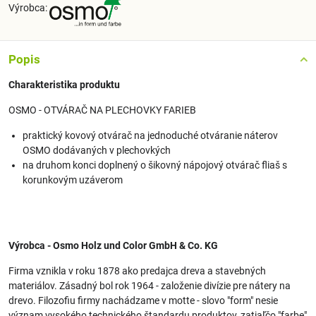
Výrobca:
Popis
Charakteristika produktu
OSMO - OTVÁRAČ NA PLECHOVKY FARIEB
praktický kovový otvárač na jednoduché otváranie náterov
OSMO dodávaných v plechovkých
na druhom konci doplnený o šikovný nápojový otvárač fliaš s
korunkovým uzáverom
Výrobca - Osmo Holz und Color GmbH & Co. KG
Firma vznikla v roku 1878 ako predajca dreva a stavebných
materiálov. Zásadný bol rok 1964 - založenie divízie pre nátery na
drevo. Filozofiu firmy nachádzame v motte - slovo "form" nesie
význam vysokého technického štandardu produktov, zatiaľčo "farbe"