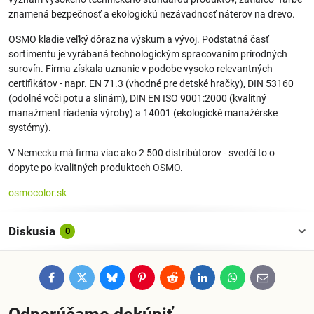
znamená bezpečnosť a ekologickú nezávadnosť náterov na drevo.
OSMO kladie veľký dôraz na výskum a vývoj. Podstatná časť
sortimentu je vyrábaná technologickým spracovaním prírodných
surovín. Firma získala uznanie v podobe vysoko relevantných
certifikátov - napr. EN 71.3 (vhodné pre detské hračky), DIN 53160
(odolné voči potu a slinám), DIN EN ISO 9001:2000 (kvalitný
manažment riadenia výroby) a 14001 (ekologické manažérske
systémy).
V Nemecku má firma viac ako 2 500 distribútorov - svedčí to o
dopyte po kvalitných produktoch OSMO.
osmocolor.sk
Diskusia
0
Facebook
Twitter
Bluesky
Pinterest
Reddit
LinkedIn
WhatsApp
E-
mail