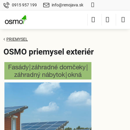
0915 957 199
info@renojava.sk
PRIEMYSEL
OSMO priemysel exteriér