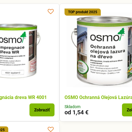
TOP produkt 2025
nácia dreva WR 4001
OSMO Ochranná Olejová Lazúr
Skladom
Zobraziť
Zo
od 1,54 €
025