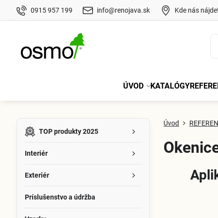
0915 957 199
info@renojava.sk
Kde nás nájde
ÚVOD
KATALÓGY
REFERE
Úvod
REFEREN
TOP produkty 2025
Okenice
Interiér
Apli
Exteriér
Príslušenstvo a údržba