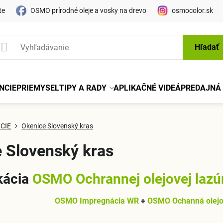
te
OSMO prírodné oleje a vosky na drevo
osmocolor.sk
Hľadať
NCIE
PRIEMYSEL
TIPY A RADY
APLIKAČNÉ VIDEÁ
PREDAJNÁ 
CIE
Okenice Slovenský kras
 Slovenský kras
kácia
OSMO Ochrannej olejovej lazú
OSMO Impregnácia WR
+
OSMO Ochanná olejo