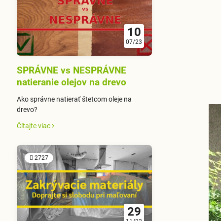
10
07/23
SPRÁVNE vs NESPRÁVNE
natieranie olejov na drevo
Ako správne natierať štetcom oleje na
drevo?
Čítajte viac
2727
29