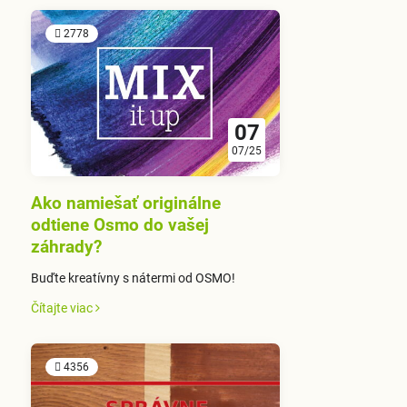
2778
07
07/25
Ako namiešať originálne
odtiene Osmo do vašej
záhrady?
Buďte kreatívny s nátermi od OSMO!
Čítajte viac
4356