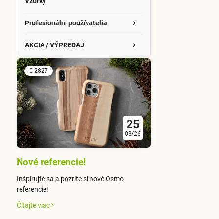
Vzorky
Profesionálni používatelia
AKCIA / VÝPREDAJ
2827
25
03/26
Nové referencie!
Inšpirujte sa a pozrite si nové Osmo
referencie!
Čítajte viac