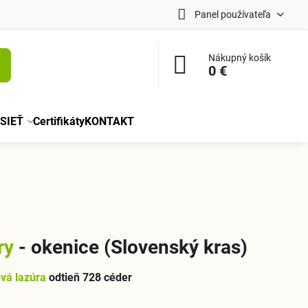
Panel používateľa
Nákupný košík
0 €
SIEŤ
Certifikáty
KONTAKT
ry
- okenice (Slovenský kras)
vá lazúra
odtieň 728 céder