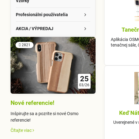
Vzorky
Profesionálni používatelia
AKCIA / VÝPREDAJ
Tanečn
Aplikácia OSM
tenačnej sále,
2821
25
03/26
Nové referencie!
Keď Nát
Inšpirujte sa a pozrite si nové Osmo
referencie!
Uverejnené v
Čítajte viac