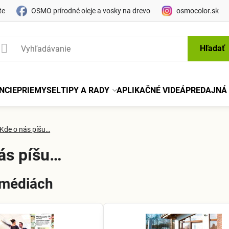
te
OSMO prírodné oleje a vosky na drevo
osmocolor.sk
Hľadať
NCIE
PRIEMYSEL
TIPY A RADY
APLIKAČNÉ VIDEÁ
PREDAJNÁ 
Kde o nás píšu…
ás píšu…
médiách