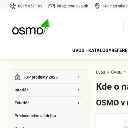
0915 957 199
info@renojava.sk
Kde nás nájde
ÚVOD
KATALÓGY
REFERE
Úvod
ÚVOD
TOP produkty 2025
Kde o n
Interiér
OSMO v 
Exteriér
Príslušenstvo a údržba