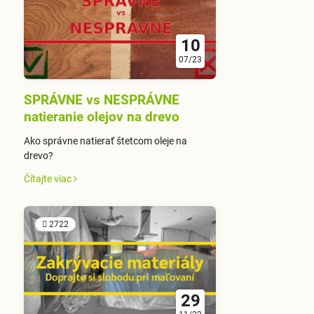
10
07/23
SPRÁVNE vs NESPRÁVNE
natieranie olejov na drevo
Ako správne natierať štetcom oleje na
drevo?
Čítajte viac
2722
29