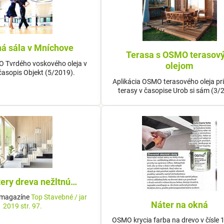
á sála v Mníchove
Terasa s OSMO terasov
O Tvrdého voskového oleja v
olejom
 časopis Objekt (5/2019).
Aplikácia OSMO terasového oleja pr
terasy v časopise Urob si sám (3/
ery dreva nežltnú…
 magazíne
Top Stavebné / jar
Náter na okná
2019 str. 97.
OSMO krycia farba na drevo v čísle