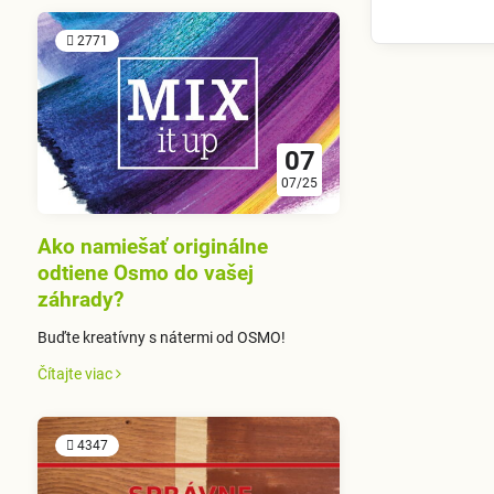
2771
07
07/25
Ako namiešať originálne
odtiene Osmo do vašej
záhrady?
Buďte kreatívny s nátermi od OSMO!
Čítajte viac
4347