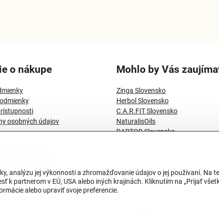
ie o nákupe
Mohlo by Vás zaujíma
dmienky
Zinga Slovensko
odmienky
Herbol Slovensko
rístupnosti
C.A.R.FIT Slovensko
ny osobných údajov
NaturalisOils
RAPTOR Slovensko
 od zmluvy TU
ky, analýzu jej výkonnosti a zhromažďovanie údajov o jej používaní. Na 
ť k partnerom v EÚ, USA alebo iných krajinách. Kliknutím na „Prijať všetk
rmácie alebo upraviť svoje preferencie.
Copyright
Predvoľby súkromia
Zásady ochrany osobných údajov
Stav ob
Vytvorené pomocou:
BiznisWeb.sk