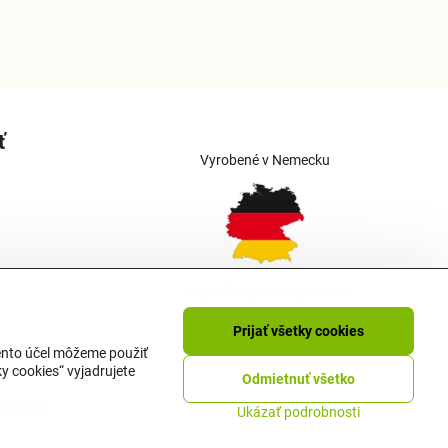
ť
Vyrobené v Nemecku
Originálne produkty OSMO
Prijať všetky cookies
tento účel môžeme použiť
y cookies“ vyjadrujete
Odmietnuť všetko
jednávky
Ukázať podrobnosti