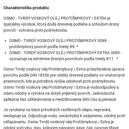
Charakteristika produktu
OSMO - TVRDÝ VOSKOVÝ OLEJ PROTIŠMYKOVÝ / EXTRA je
špeciálny výrobok, ktorý dodá drevenej podlahe a schodom drsný
povrch - ochrana proti pošmyknutiu.
OSMO - TVRDÝ VOSKOVÝ OLEJ PROTIŠMYKOVÝ 3088 -
protišmykový povrch podľa triedy R9. *
OSMO - TVRDÝ VOSKOVÝ OLEJ PROTIŠMYKOVÝ EXTRA 3089 -
vyznačuje sa extrémne drsným povrchom podľa triedy R11. *
Osmo Tvrdý voskový olej Protišmykový / Extra je bezfarebná úprava
povrchu podľa DIN 18356 pre všetky drevené podlahy vo vnútorných
priestoroch, kde je potrebná vyššia odolnosť proti pošmyknutiu.
Osmo Tvrdý voskový olej Protišmykový / Extra je vodoodpudivý a
oderu odolný a vytvára na dotyk príjemný povrch. Jednoduchá
aplikácia bez základovania a medzibrúsenia šetrí čas aj peniaze.
Je vyrobený na báze prírodných rastlinných olejov, nepraská,
neolupuje sa. Odpudzuje vodu, nenáchylný k zašpineniu, odolný proti
ošľapávaniu. Osmo Tvrdý voskový olej Protišmykový / Extra je
odolný voči vínu, pivu, kolovým nápojom, káve, čaji, ovocnej šťave,