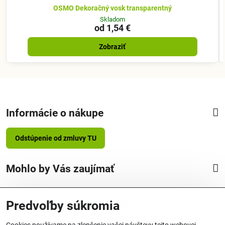
OSMO Dekoračný vosk transparentný
Skladom
od 1,54 €
Zobraziť
Informácie o nákupe
Odstúpenie od zmluvy TU
Mohlo by Vás zaujímať
Predvoľby súkromia
Vyrobené v Nemecku