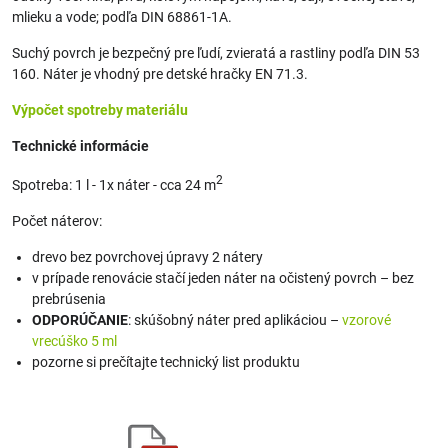
mlieku a vode; podľa DIN 68861-1A.
Suchý povrch je bezpečný pre ľudí, zvieratá a rastliny podľa DIN 53
160. Náter je vhodný pre detské hračky EN 71.3.
Výpočet spotreby materiálu
Technické informácie
2
Spotreba: 1 l - 1x náter - cca 24 m
Počet náterov:
drevo bez povrchovej úpravy 2 nátery
v prípade renovácie stačí jeden náter na očistený povrch – bez
prebrúsenia
ODPORÚČANIE
: skúšobný náter pred aplikáciou –
vzorové
vrecúško 5 ml
pozorne si prečítajte technický list produktu