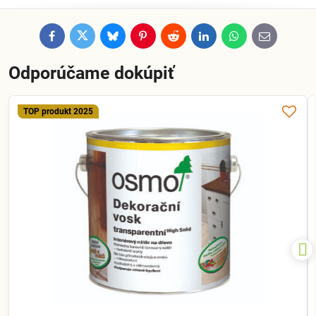
Facebook
Twitter
Bluesky
Pinterest
Reddit
LinkedIn
WhatsApp
E-
mail
Odporúčame dokúpiť
TOP produkt 2025