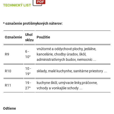
TECHNICKÝ LIST
* označenie protišmykových náterov:
Uhol
Označenie
Použitie
sklzu
vnútorné a oddychové plochy, jedálne,
6 -
R9
kancelárie, chodby úradov, škôl,
10°
administratívnych budov, nemocníc ...
10 -
R10
sklady, malé kuchynhe, sanitárne priestory ...
19°
19 -
kuchyne škôl, umývacie linky,práčovne,
R11
27°
vchody a vonkajšie schody ...
Odtiene