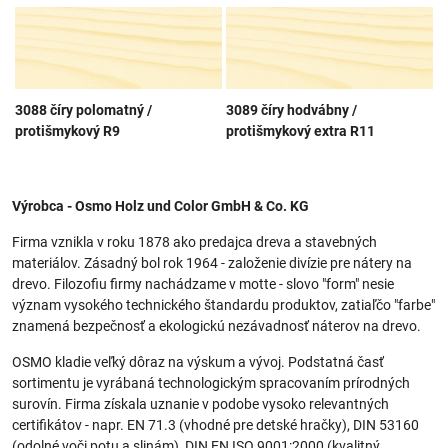
3088 číry polomatný /
3089 číry hodvábny /
protišmykový R9
protišmykový extra R11
Výrobca - Osmo Holz und Color GmbH & Co. KG
Firma vznikla v roku 1878 ako predajca dreva a stavebných
materiálov. Zásadný bol rok 1964 - založenie divízie pre nátery na
drevo. Filozofiu firmy nachádzame v motte - slovo "form" nesie
význam vysokého technického štandardu produktov, zatiaľčo "farbe"
znamená bezpečnosť a ekologickú nezávadnosť náterov na drevo.
OSMO kladie veľký dôraz na výskum a vývoj. Podstatná časť
sortimentu je vyrábaná technologickým spracovaním prírodných
surovín. Firma získala uznanie v podobe vysoko relevantných
certifikátov - napr. EN 71.3 (vhodné pre detské hračky), DIN 53160
(odolné voči potu a slinám), DIN EN ISO 9001:2000 (kvalitný