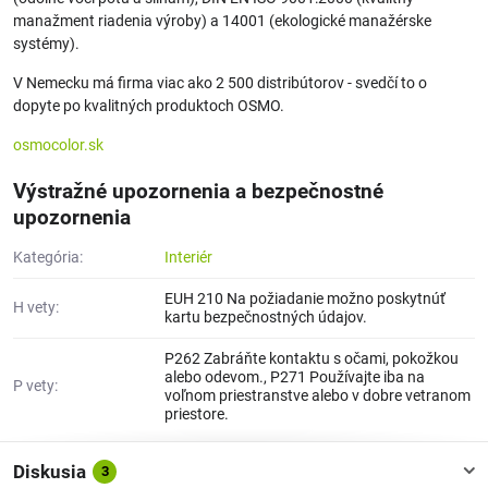
manažment riadenia výroby) a 14001 (ekologické manažérske
systémy).
V Nemecku má firma viac ako 2 500 distribútorov - svedčí to o
dopyte po kvalitných produktoch OSMO.
osmocolor.sk
Výstražné upozornenia a bezpečnostné
upozornenia
Kategória:
Interiér
EUH 210 Na požiadanie možno poskytnúť
H vety:
kartu bezpečnostných údajov.
P262 Zabráňte kontaktu s očami, pokožkou
alebo odevom., P271 Používajte iba na
P vety:
voľnom priestranstve alebo v dobre vetranom
priestore.
Diskusia
3