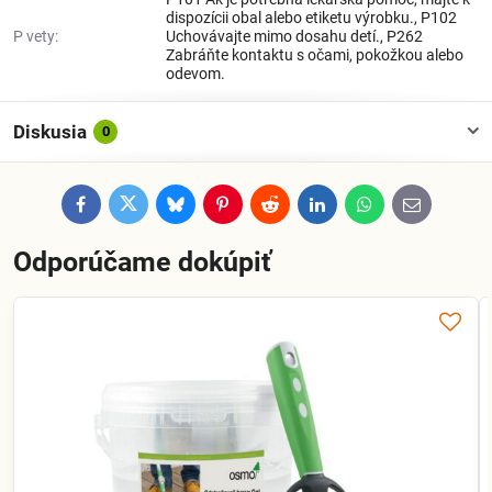
dispozícii obal alebo etiketu výrobku., P102
P vety:
Uchovávajte mimo dosahu detí., P262
Zabráňte kontaktu s očami, pokožkou alebo
odevom.
Diskusia
0
Facebook
Twitter
Bluesky
Pinterest
Reddit
LinkedIn
WhatsApp
E-
mail
Odporúčame dokúpiť