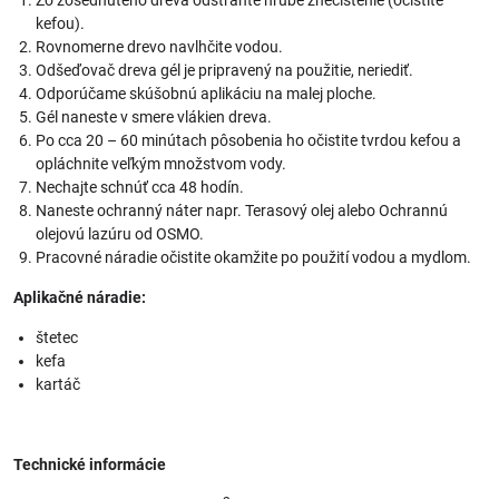
Zo zošednutého dreva odstráňte hrubé znečistenie (očistite
kefou).
Rovnomerne drevo navlhčite vodou.
Odšeďovač dreva gél je pripravený na použitie, neriediť.
Odporúčame skúšobnú aplikáciu na malej ploche.
Gél naneste v smere vlákien dreva.
Po cca 20 – 60 minútach pôsobenia ho očistite tvrdou kefou a
opláchnite veľkým množstvom vody.
Nechajte schnúť cca 48 hodín.
Naneste ochranný náter napr. Terasový olej alebo Ochrannú
olejovú lazúru od OSMO.
Pracovné náradie očistite okamžite po použití vodou a mydlom.
Aplikačné náradie:
štetec
kefa
kartáč
Technické informácie