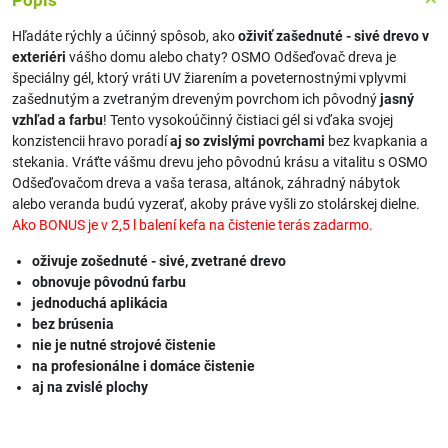
Popis
Hľadáte rýchly a účinný spôsob, ako
oživiť zašednuté - sivé drevo v
exteriéri
vášho domu alebo chaty? OSMO Odšeďovač dreva je
špeciálny gél, ktorý vráti UV žiarením a poveternostnými vplyvmi
zašednutým a zvetraným dreveným povrchom ich pôvodný
jasný
vzhľad a farbu
! Tento vysokoúčinný čistiaci gél si vďaka svojej
konzistencii hravo poradí
aj so zvislými povrchami
bez kvapkania a
stekania. Vráťte vášmu drevu jeho pôvodnú krásu a vitalitu s OSMO
Odšeďovačom dreva a vaša terasa, altánok, záhradný nábytok
alebo veranda budú vyzerať, akoby práve vyšli zo stolárskej dielne.
Ako BONUS je v 2,5 l balení kefa na čistenie terás zadarmo.
oživuje zošednuté - sivé, zvetrané drevo
obnovuje pôvodnú farbu
jednoduchá aplikácia
bez brúsenia
nie je nutné strojové čistenie
na profesionálne i domáce čistenie
aj na zvislé plochy