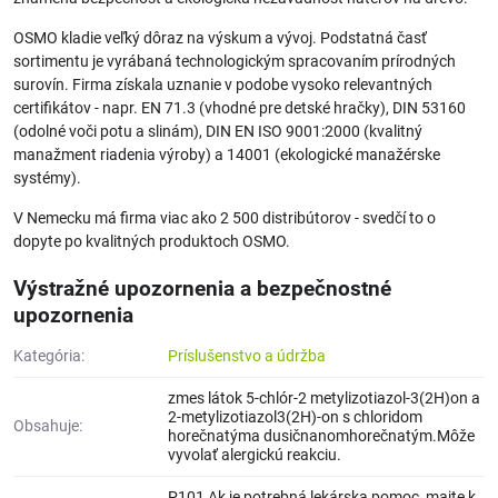
OSMO kladie veľký dôraz na výskum a vývoj. Podstatná časť
sortimentu je vyrábaná technologickým spracovaním prírodných
surovín. Firma získala uznanie v podobe vysoko relevantných
certifikátov - napr. EN 71.3 (vhodné pre detské hračky), DIN 53160
(odolné voči potu a slinám), DIN EN ISO 9001:2000 (kvalitný
manažment riadenia výroby) a 14001 (ekologické manažérske
systémy).
V Nemecku má firma viac ako 2 500 distribútorov - svedčí to o
dopyte po kvalitných produktoch OSMO.
Výstražné upozornenia a bezpečnostné
upozornenia
Kategória:
Príslušenstvo a údržba
zmes látok 5-chlór-2 metylizotiazol-3(2H)on a
2-metylizotiazol3(2H)-on s chloridom
Obsahuje:
horečnatýma dusičnanomhorečnatým.Môže
vyvolať alergickú reakciu.
P101 Ak je potrebná lekárska pomoc, majte k