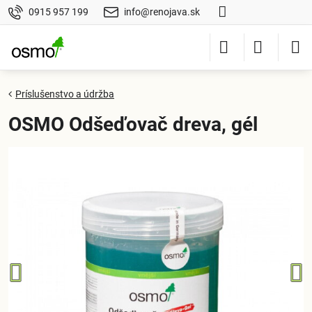
0915 957 199
info@renojava.sk
Príslušenstvo a údržba
OSMO Odšeďovač dreva, gél