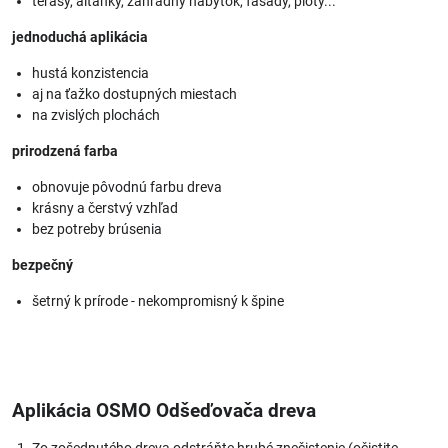
terasy, altánky, záhradný nábytok, fasády, ploty...
jednoduchá aplikácia
hustá konzistencia
aj na ťažko dostupných miestach
na zvislých plochách
prirodzená farba
obnovuje pôvodnú farbu dreva
krásny a čerstvý vzhľad
bez potreby brúsenia
bezpečný
šetrný k prírode - nekompromisný k špine
Aplikácia OSMO Odšeďovača dreva