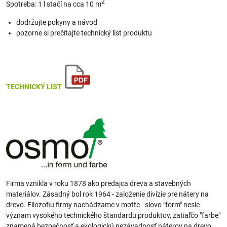
2
Spotreba: 1 l stačí na cca 10 m
dodržujte pokyny a návod
pozorne si prečítajte technický list produktu
TECHNICKÝ LIST
Firma vznikla v roku 1878 ako predajca dreva a stavebných
materiálov. Zásadný bol rok 1964 - založenie divízie pre nátery na
drevo. Filozofiu firmy nachádzame v motte - slovo "form" nesie
význam vysokého technického štandardu produktov, zatiaľčo "farbe"
znamená bezpečnosť a ekologickú nezávadnosť náterov na drevo.