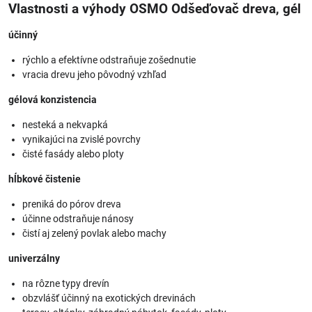
Vlastnosti a výhody OSMO Odšeďovač dreva, gél
účinný
rýchlo a efektívne odstraňuje zošednutie
vracia drevu jeho pôvodný vzhľad
gélová konzistencia
nesteká a nekvapká
vynikajúci na zvislé povrchy
čisté fasády alebo ploty
hĺbkové čistenie
preniká do pórov dreva
účinne odstraňuje nánosy
čistí aj zelený povlak alebo machy
univerzálny
na rôzne typy drevín
obzvlášť účinný na exotických drevinách